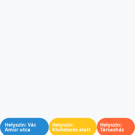
Helyszín: Vác
Helyszín:
Helyszín:
Amúr utca
Kivitelezés alatt
Társasház