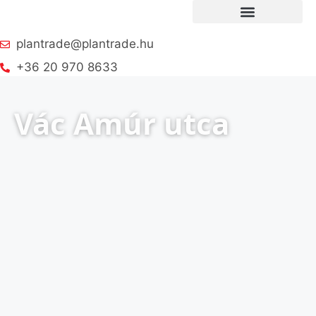
plantrade@plantrade.hu
+36 20 970 8633
Vác Amúr utca